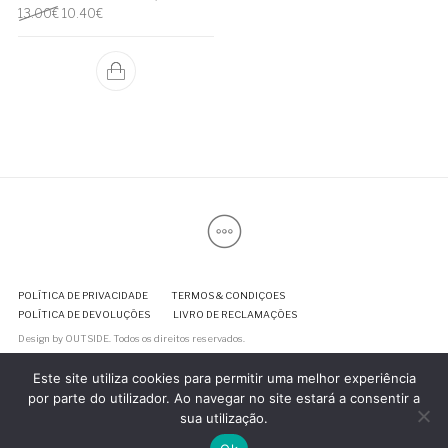
O preço original era: 13.00€.
O preço atual é: 10.40€.
13.00
€
10.40
€
POLÍTICA DE PRIVACIDADE
TERMOS & CONDIÇOES
POLÍTICA DE DEVOLUÇÕES
LIVRO DE RECLAMAÇÕES
Design by
OUTSIDE
. Todos os direitos reservados.
Este site utiliza cookies para permitir uma melhor experiência
por parte do utilizador. Ao navegar no site estará a consentir a
sua utilização.