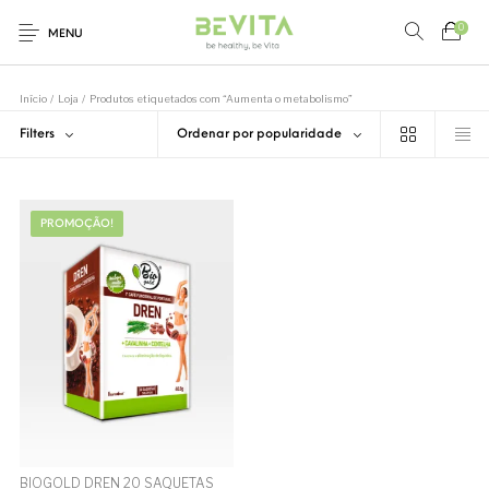
0
MENU
Loja
Nutrição
Início
/
Loja
/
Produtos etiquetados com “Aumenta o metabolismo”
Alimentação
Saudável
Filters
Ordenar por popularidade
0
Saúde e Bem-Estar
PROMOÇÃO!
Marcas
BIOGOLD DREN 20 SAQUETAS