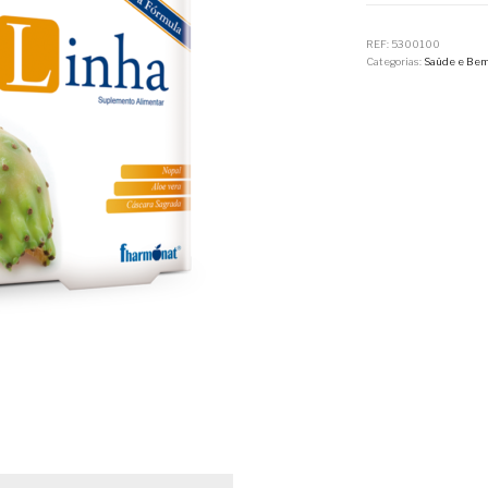
REF:
5300100
Categorias:
Saúde e Bem