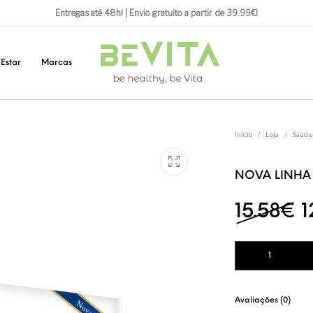
Entregas até 48h! | Envio gratuito a partir de 39.99€!
Estar
Marcas
Início
/
Loja
/
Saúde
NOVA LINHA
O
15.58
€
1
Quantidade de NO
Avaliações (0)