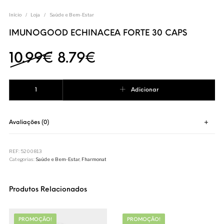
Início
/
Loja
/
Saúde e Bem-Estar
IMUNOGOOD ECHINACEA FORTE 30 CAPS
O preço original era: 10
O preço atual é: 8
10.99
€
8.79
€
Quantidade de IMUNOGOOD ECHINACEA FORTE 30 CAPS
Adicionar
Avaliações (0)
REF:
5200813
Categorias:
Saúde e Bem-Estar
,
Fharmonat
Produtos Relacionados
PROMOÇÃO!
PROMOÇÃO!