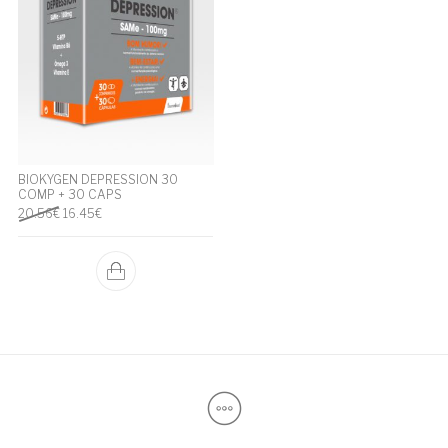
BIOKYGEN DEPRESSION 30
COMP + 30 CAPS
O preço original era: 20.56€.
O preço atual é: 16.45€.
20.56
€
16.45
€