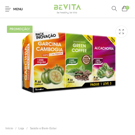
0
MENU
Loja
Nutrição
Alimentação
PROMOÇÃO!
Saudável
0
Saúde e Bem-Estar
Marcas
Início
/
Loja
/
Saúde e Bem-Estar