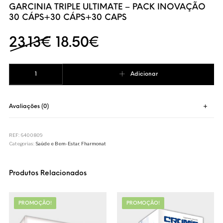
GARCINIA TRIPLE ULTIMATE – PACK INOVAÇÃO
30 CÁPS+30 CÁPS+30 CAPS
O preço original era: 23.
O preço atual é: 1
23.13
€
18.50
€
Quantidade de GARCINIA TRIPLE ULTIMATE - PACK INOVAÇÃO 30 CÁPS+30
Adicionar
Avaliações (0)
REF:
6400809
Categorias:
Saúde e Bem-Estar
,
Fharmonat
Produtos Relacionados
PROMOÇÃO!
PROMOÇÃO!