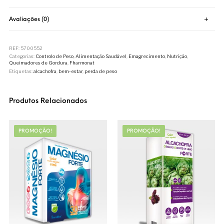
Avaliações (0)
REF:
5700552
Categorias:
Controlo de Peso
,
Alimentação Saudável
,
Emagrecimento
,
Nutrição
,
Queimadores de Gordura
,
Fharmonat
Etiquetas:
alcachofra
,
bem-estar
,
perda de peso
Produtos Relacionados
PROMOÇÃO!
PROMOÇÃO!