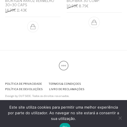
BIOKYGEN ARROZ VERMELHO
BIOFIBRA 30 COMP.
30+30 CAPS
O preço original era: 10.99€.
O preço atual é: 8.79€.
10.99
€
8.79
€
O preço original era: 14.29€.
O preço atual é: 11.43€.
14.29
€
11.43
€
POLÍTICA DE PRIVACIDADE
TERMOS & CONDIÇOES
POLÍTICA DE DEVOLUÇÕES
LIVRO DE RECLAMAÇÕES
Design by
OUTSIDE
. Todos os direitos reservados.
Este site utiliza cookies para permitir uma melhor experiência
por parte do utilizador. Ao navegar no site estará a consentir a
sua utilização.