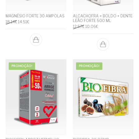
MAGNÉSIO FORTE 30 AMPOLAS
ALCACHOFRA + BOLDO + DENTE
LEÃO FORTE 500 ML
O preço original era: 18.14€.
O preço atual é: 14.51€.
18.14
€
14.51
€
O preço original era: 12.57€.
O preço atual é: 10.06€.
12.57
€
10.06
€
PROMOÇÃO!
PROMOÇÃO!