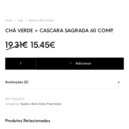
Início
/
Loja
/
Saúde e Bem-Estar
CHÁ VERDE + CASCARA SAGRADA 60 COMP.
O preço original era: 19.
O preço atual é: 1
19.31
€
15.45
€
Quantidade de CHÁ VERDE + CASCARA SAGRADA 60 COMP.
Adicionar
Avaliações (0)
REF:
5300215
Categorias:
Saúde e Bem-Estar
,
Fharmonat
Produtos Relacionados