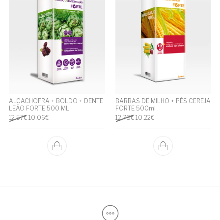
ALCACHOFRA + BOLDO + DENTE
BARBAS DE MILHO + PÉS CEREJA
LEÃO FORTE 500 ML
FORTE 500ml
O preço original era: 12.57€.
O preço atual é: 10.06€.
O preço original era: 12.78€.
O preço atual é: 10.22€.
12.57
€
10.06
€
12.78
€
10.22
€