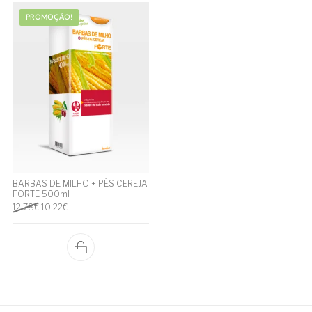
PROMOÇÃO!
BARBAS DE MILHO + PÉS CEREJA
FORTE 500ml
O preço original era: 12.78€.
O preço atual é: 10.22€.
12.78
€
10.22
€