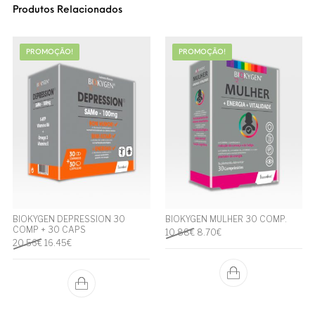
Produtos Relacionados
PROMOÇÃO!
PROMOÇÃO!
BIOKYGEN DEPRESSION 30
BIOKYGEN MULHER 30 COMP.
COMP + 30 CAPS
O preço original era: 10.88€.
O preço atual é: 8.70€.
10.88
€
8.70
€
O preço original era: 20.56€.
O preço atual é: 16.45€.
20.56
€
16.45
€