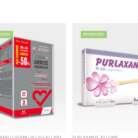
OÇÃO!
PROMOÇÃO!
 ARROZ VERMELHO 30+30 CAPS
PURLAXANTE 30 COMP.