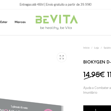
Entregas até 48h! | Envio gratuito a partir de 39.99€!
Estar
Marcas
Início
/
Loja
/
Saúde
BIOKYGEN D
O
14.95
€
1
Ajuda a Combater a 
Imunitário
Quantidade de BI