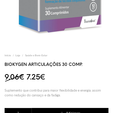
Início
/
Loja
/
Saúde e Bem-Estar
BIOKYGEN ARTICULAÇÕES 30 COMP.
O preço original era: 9.0
O preço atual é: 7.
9.06
€
7.25
€
Suplemento que contribui para maior flexibilidade e energia, assim
como redução do cansaço e da fadiga.
Quantidade de BIOKYGEN ARTICULAÇÕES 30 COMP.