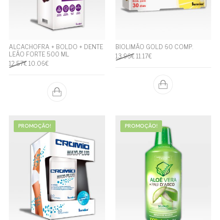
ALCACHOFRA + BOLDO + DENTE
BIOLIMÃO GOLD 60 COMP.
LEÃO FORTE 500 ML
O preço original era: 13.96€.
O preço atual é: 11.17€.
13.96
€
11.17
€
O preço original era: 12.57€.
O preço atual é: 10.06€.
12.57
€
10.06
€
PROMOÇÃO!
PROMOÇÃO!