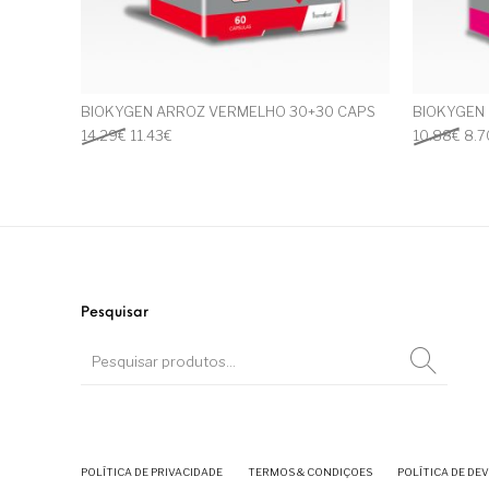
BIOKYGEN ARROZ VERMELHO 30+30 CAPS
BIOKYGEN 
O preço original era: 14.29€.
O preço atual é: 11.43€.
O p
14.29
€
11.43
€
10.88
€
8.7
Pesquisar
POLÍTICA DE PRIVACIDADE
TERMOS & CONDIÇOES
POLÍTICA DE DE