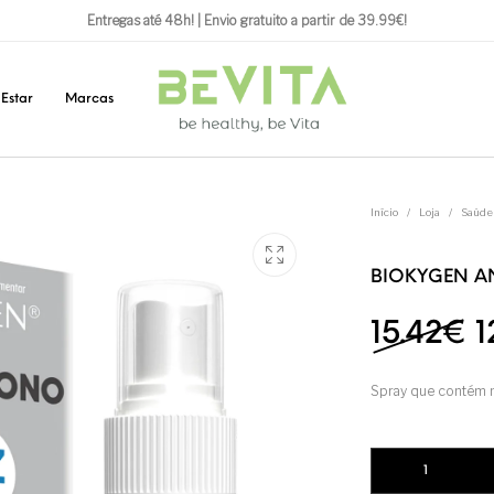
Entregas até 48h! | Envio gratuito a partir de 39.99€!
Estar
Marcas
Início
/
Loja
/
Saúde
BIOKYGEN AN
O
15.42
€
1
Spray que contém m
Quantidade de BIO