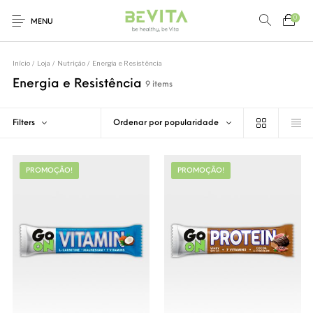
0
MENU
Loja
Nutrição
Início
/
Loja
/
Nutrição
/
Energia e Resistência
Alimentação
Saudável
Energia e Resistência
9 items
0
Saúde e Bem-Estar
Filters
Ordenar por popularidade
Marcas
PROMOÇÃO!
PROMOÇÃO!