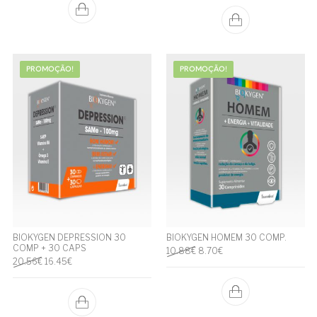
PROMOÇÃO!
PROMOÇÃO!
BIOKYGEN DEPRESSION 30
BIOKYGEN HOMEM 30 COMP.
COMP + 30 CAPS
O preço original era: 10.88€.
O preço atual é: 8.70€.
10.88
€
8.70
€
O preço original era: 20.56€.
O preço atual é: 16.45€.
20.56
€
16.45
€