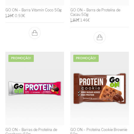
GO ON – Barra Vitamin Coco 50g
GO ON – Barra de Proteína de
Cacau 50g
O preço original era: 1.16€.
O preço atual é: 0.93€.
1.16
€
0.93
€
O preço original era: 1.82€.
O preço atual é: 1.46€.
1.82
€
1.46
€
PROMOÇÃO!
PROMOÇÃO!
GO ON – Barras de Proteína de
GO ON – Proteína Cookie Brownie